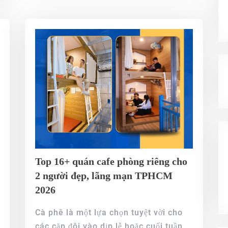
Top 16+ quán cafe phòng riêng cho
2 người đẹp, lãng mạn TPHCM
2026
Cà phê là một lựa chọn tuyệt vời cho
các cặp đôi vào dịp lễ hoặc cuối tuần.