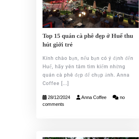
Top 15 quán cà phê đẹp ở Huế thu
hút giới trẻ
Kính chào bạn, nếu bạn có ý định đến
Huế, hãy yên tâm tìm kiếm những
quán cà phê đẹp để chụp ảnh. Anna
Coffee
[...]
28/12/2024
Anna Coffee
no
comments