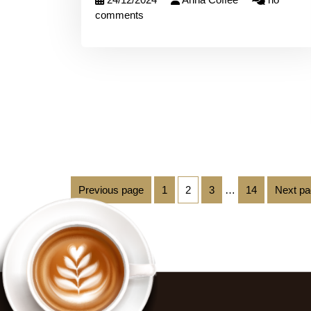
comments
Previous page
1
2
3
…
14
Next p