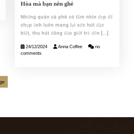
Hòa mà bạn nên ghé
Những quán cà phê có tầm nhìn đẹp để
chụp ảnh luôn mang lại sức hút đặc
biệt, thu hút đông đảo giới trẻ đến
[...]
24/12/2024
Anna Coffee
no
comments
age