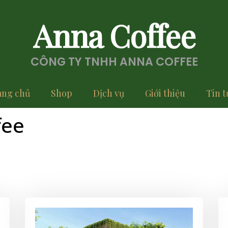
Anna Coffee
CÔNG TY TNHH ANNA COFFEE
ang chủ
Shop
Dịch vụ
Giới thiệu
Tin t
fee