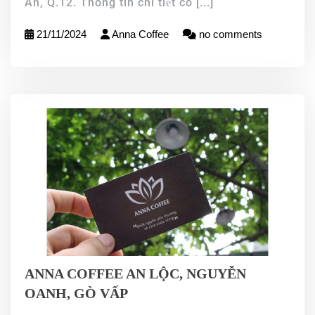
An, Q.12. Thông tin chi tiết có
[...]
21/11/2024
Anna Coffee
no comments
ANNA COFFEE AN LỘC, NGUYỄN
OANH, GÒ VẤP