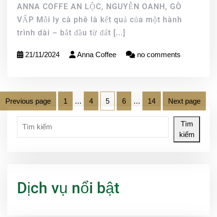
ANNA COFFE AN LỘC, NGUYỄN OANH, GÒ
VẤP Mỗi ly cà phê là kết quả của một hành
trình dài – bắt đầu từ đất
[...]
21/11/2024
Anna Coffee
no comments
Previous page
1
…
4
5
6
…
14
Next page
Tìm
kiếm
Dịch vụ nổi bật