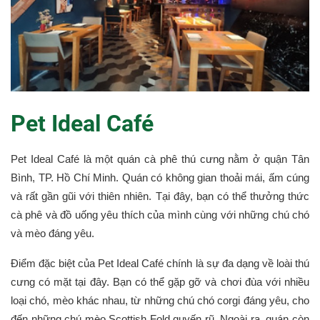
Pet Ideal Café
Pet Ideal Café là một quán cà phê thú cưng nằm ở quận Tân
Bình, TP. Hồ Chí Minh. Quán có không gian thoải mái, ấm cúng
và rất gần gũi với thiên nhiên. Tại đây, bạn có thể thưởng thức
cà phê và đồ uống yêu thích của mình cùng với những chú chó
và mèo đáng yêu.
Điểm đặc biệt của Pet Ideal Café chính là sự đa dạng về loài thú
cưng có mặt tại đây. Bạn có thể gặp gỡ và chơi đùa với nhiều
loại chó, mèo khác nhau, từ những chú chó corgi đáng yêu, cho
đến những chú mèo Scottish Fold quyến rũ. Ngoài ra, quán còn