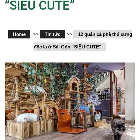
“SIÊU CUTE”
Home
>>
Tin tức
>>
12 quán cà phê thú cưng
độc lạ ở Sài Gòn “SIÊU CUTE”