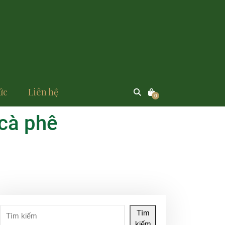
ức
Liên hệ
0
 cà phê
Tìm
kiếm