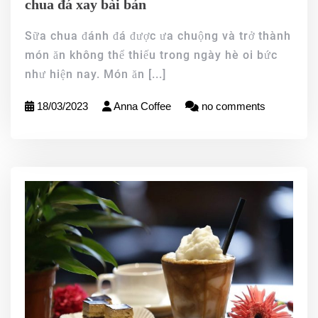
chua đá xay bài bản
Sữa chua đánh đá được ưa chuộng và trở thành
món ăn không thể thiếu trong ngày hè oi bức
như hiện nay. Món ăn
[...]
18/03/2023
Anna Coffee
no comments