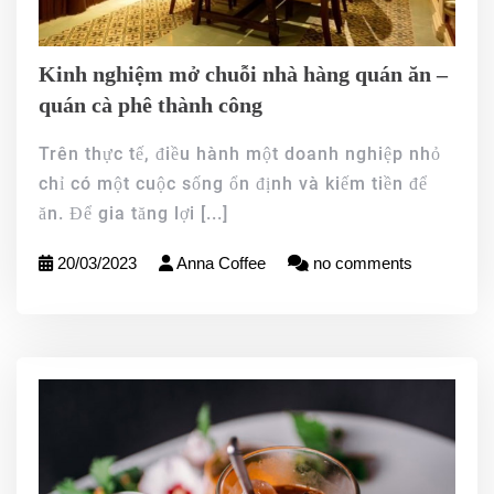
Kinh nghiệm mở chuỗi nhà hàng quán ăn –
quán cà phê thành công
Trên thực tế, điều hành một doanh nghiệp nhỏ
chỉ có một cuộc sống ổn định và kiếm tiền để
ăn. Để gia tăng lợi
[...]
20/03/2023
Anna Coffee
no comments