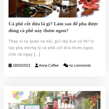
Cà phê cốt dừa là gì? Làm sao để pha được
dòng cà phê này thơm ngon?
Thay vì ra quán xa xôi, giờ đây bạn có thể tự
tay pha những ly cà phê cốt dừa thơm ngon,
đậm đà ngay
[...]
18/03/2023
Anna Coffee
no comments