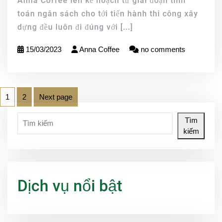
Anna Coffee lên kế hoạch từ giai đoạn tính
toán ngân sách cho tới tiến hành thi công xây
dựng đều luôn đi đúng với
[...]
15/03/2023
Anna Coffee
no comments
1
2
Next page
Tìm
kiếm
Dịch vụ nổi bật