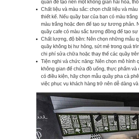
quán để tạo nên một không gian hài hòa, thố
Chất liệu và màu sắc:
chọn chất liệu và màu
thiết kế. Nếu quầy bar của bạn có màu trắn
màu trắng hoặc đen để tạo sự tương phản. 
quầy cafe có màu sắc tương đồng để tạo sự
Chất lượng, độ bền:
Nên chọn những mẫu qu
quầy không bị hư hỏng, sứt mẻ trong quá trì
chi phí sửa chữa hoặc thay thế các quầy tr
Tiện nghi và chức năng:
Nên chọn mô hình qu
không gian để chứa đồ uống, thực phẩm và 
có điều kiện, hãy chọn mẫu quầy pha cà phê 
việc phục vụ khách hàng trở nên dễ dàng và 