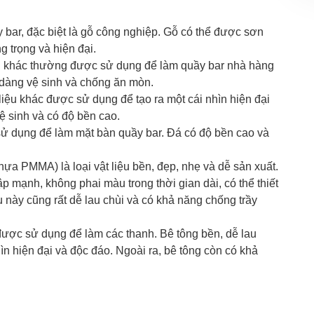
y bar, đặc biệt là gỗ công nghiệp. Gỗ có thể được sơn
g trọng và hiện đại.
iệu khác thường được sử dụng để làm quầy bar nhà hàng
ễ dàng vệ sinh và chống ăn mòn.
liệu khác được sử dụng để tạo ra một cái nhìn hiện đại
ệ sinh và có độ bền cao.
sử dụng để làm mặt bàn quầy bar. Đá có độ bền cao và
hựa PMMA) là loại vật liệu bền, đẹp, nhẹ và dễ sản xuất.
p mạnh, không phai màu trong thời gian dài, có thể thiết
u này cũng rất dễ lau chùi và có khả năng chống trầy
 được sử dụng để làm các thanh. Bê tông bền, dễ lau
hìn hiện đại và độc đáo. Ngoài ra, bê tông còn có khả