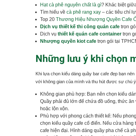
Hạt cà phê nguyên chất là gì
? Khác biệt giữ
Tìm hiểu về
cà phê rang xay
– các tiêu chí l
Top 20
Thương Hiệu Nhượng Quyền Cafe Ở
Dịch vụ thiết kế thi công quán cafe
trọn g
Dịch vụ
thiết kế quán cafe container
trọn g
Nhượng quyền kiot cafe
trọn gói tại TPH
Những lưu ý khi chọn 
Khi lựa chọn kiểu dáng quầy bar cafe đẹp bạn nê
với không gian của mình và thu hút được sự chú 
Không gian phù hợp:
Bạn nên chọn kiểu dán
Quầy phải đủ lớn để chứa đồ uống, thức ăn
hoặc lộn xộn.
Phù hợp với phong cách thiết kế: Nếu phong 
chọn kiểu quầy cafe cổ điển. Nếu cửa hàng 
cafe hiện đại. Hình dáng quầy pha chế cà ph