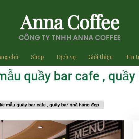
Anna Coffee
CÔNG TY TNHH ANNA COFFEE
ang chủ
Shop
Dịch vụ
Giới thiệu
Tin t
 mẫu quầy bar cafe , quầ
 kế mẫu quầy bar cafe , quầy bar nhà hàng đẹp