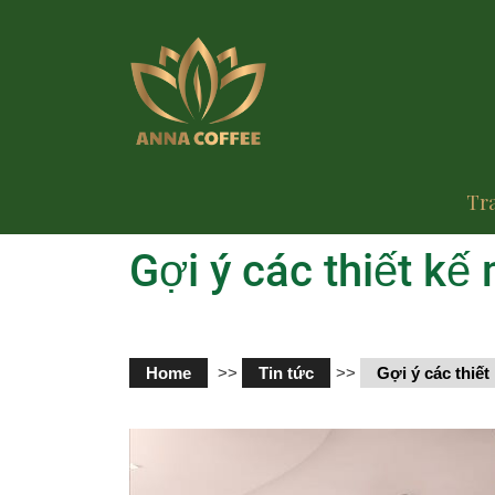
Tr
Gợi ý các thiết kế
Home
>>
Tin tức
>>
Gợi ý các thiết