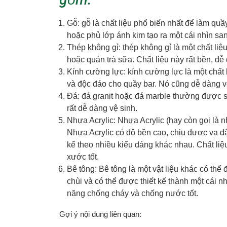
Gỗ: gỗ là chất liệu phổ biến nhất để làm quầ
hoặc phủ lớp ánh kim tạo ra một cái nhìn san
Thép không gỉ: thép không gỉ là một chất l
hoặc quán trà sữa. Chất liệu này rất bền, d
Kính cường lực: kính cường lực là một chất 
và độc đáo cho quầy bar. Nó cũng dễ dàng v
Đá: đá granit hoặc đá marble thường được 
rất dễ dàng vệ sinh.
Nhựa Acrylic: Nhựa Acrylic (hay còn gọi là n
Nhựa Acrylic có độ bền cao, chịu được va đậ
kế theo nhiều kiểu dáng khác nhau. Chất liệ
xước tốt.
Bê tông: Bê tông là một vật liệu khác có thể
chùi và có thể được thiết kế thành một cái n
năng chống cháy và chống nước tốt.
Gợi ý nội dung liên quan: